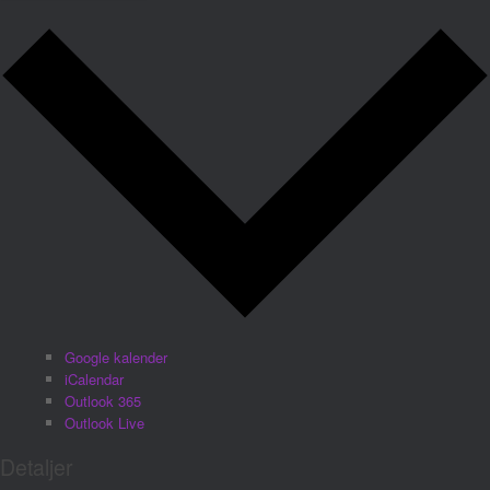
Google kalender
iCalendar
Outlook 365
Outlook Live
Detaljer