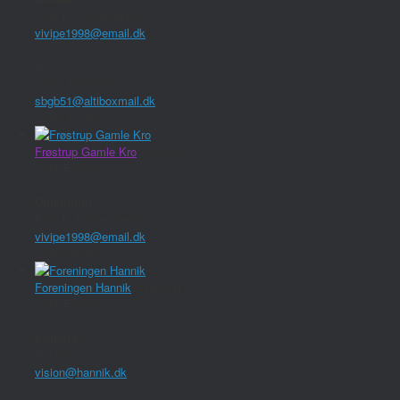
Poul Erik Kjærgaard
vivipe1998@email.dk
23 43 39 55
og
Søren Bertelsen
sbgb51@altiboxmail.dk
29 85 10 95
Frøstrup Gamle Kro
Storkevej 1
7741 Frøstrup
Udlejning:
Poul Erik Kjærgaard
vivipe1998@email.dk
23 43 39 55
Foreningen Hannik
Storkevej 1
7741 Frøstrup
Kontakt:
Bestyrelsen
vision@hannik.dk