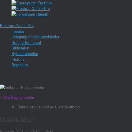
Frøstrup Gamle Kro
Forside
Udlejning af selskabslokaler
Brug af første sal
Biblioteket
Byforskønnelse
Historie
Borgerkro
« Alle Begivenheder
Denne begivenhed er allerede afholdt.
Madklubben
6. marts 2025
kl.
17:50
–
19:45