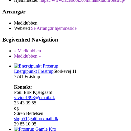
Hjemmeside:
https://www.facebook.com/madklubifroestrup/
Arrangør
Madklubben
Websted
Se Arrangør hjemmeside
Begivenhed Navigation
«
Madklubben
Madklubben
»
Energipunkt Frøstrup
Storkevej 11
7741 Frøstrup
Kontakt:
Poul Erik Kjærgaard
vivipe1998@email.dk
23 43 39 55
og
Søren Bertelsen
sbgb51@altiboxmail.dk
29 85 10 95