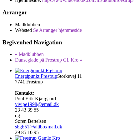
Hjemmeside:
https://www.facebook.com/madklubifroestrup/
Arrangør
Madklubben
Websted
Se Arrangør hjemmeside
Begivenhed Navigation
«
Madklubben
Danseglade på Frøstrup Gl. Kro
»
Energipunkt Frøstrup
Storkevej 11
7741 Frøstrup
Kontakt:
Poul Erik Kjærgaard
vivipe1998@email.dk
23 43 39 55
og
Søren Bertelsen
sbgb51@altiboxmail.dk
29 85 10 95